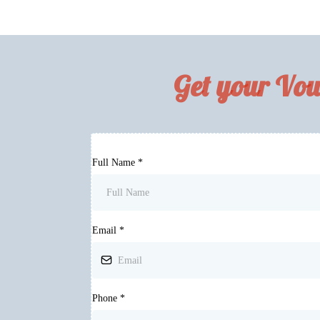
Get your Vou
Full Name
*
Email
*
Phone
*