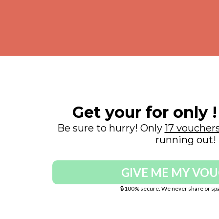
Get your for only !
Be sure to hurry! Only
17 voucher
running out!
GIVE ME MY VO
🔒100% secure. We never share or spa