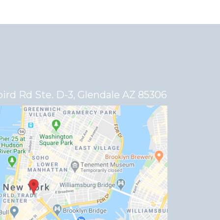
rd Rd Ste. D-3, Glendale AZ 85306