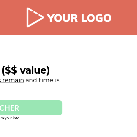
 ($$ value)
s remain
and time is
UCHER
m your info.