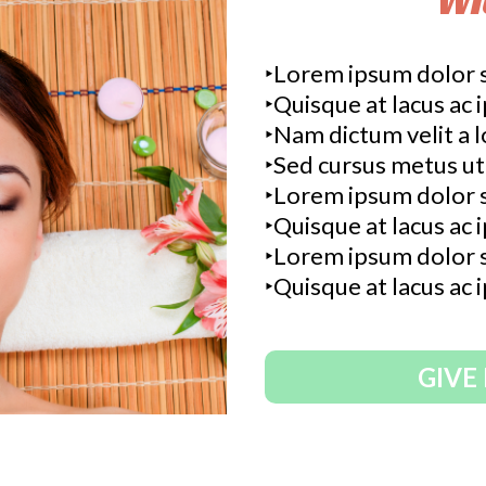
‣Lorem ipsum dolor si
‣Quisque at lacus ac 
‣Nam dictum velit a 
‣Sed cursus metus ut o
‣Lorem ipsum dolor si
‣Quisque at lacus ac 
‣Lorem ipsum dolor si
‣Quisque at lacus ac 
GIVE